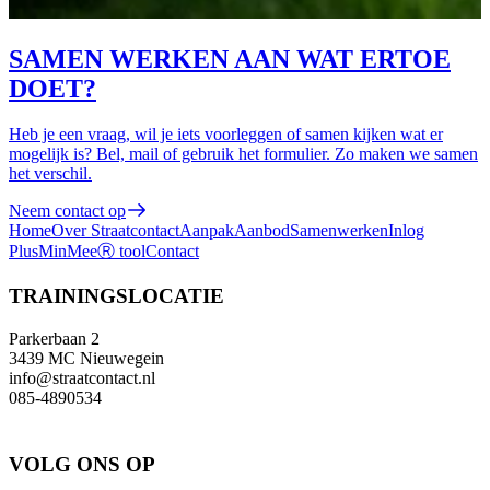
SAMEN WERKEN AAN WAT ERTOE
DOET?
Heb je een vraag, wil je iets voorleggen of samen kijken wat er
mogelijk is? Bel, mail of gebruik het formulier. Zo maken we samen
het verschil.
Neem contact op
Home
Over Straatcontact
Aanpak
Aanbod
Samenwerken
Inlog
PlusMinMeeⓇ tool
Contact
TRAININGSLOCATIE
Parkerbaan 2
3439 MC Nieuwegein
info@straatcontact.nl
085-4890534
VOLG ONS OP