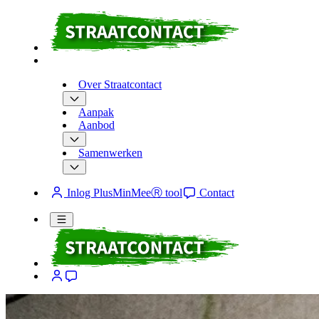
Over Straatcontact
Aanpak
Aanbod
Samenwerken
Inlog PlusMinMeeⓇ tool
Contact